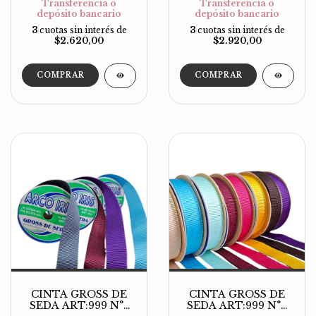
Transferencia o
Transferencia o
depósito bancario
depósito bancario
3
cuotas sin interés de
3
cuotas sin interés de
$2.620,00
$2.920,00
COMPRAR
CINTA GROSS DE
CINTA GROSS DE
SEDA ART:999 N°5
SEDA ART:999 N°3