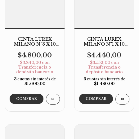
CINTA LUREX
CINTA LUREX
MILANO N°3 X 10
MILANO N°1 X 10
MTS
MTS
$4.800,00
$4.440,00
$3.840,00
con
$3.552,00
con
Transferencia o
Transferencia o
depósito bancario
depósito bancario
3
cuotas sin interés de
3
cuotas sin interés de
$1.600,00
$1.480,00
COMPRAR
COMPRAR