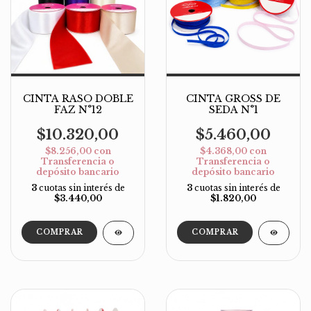
CINTA RASO DOBLE
CINTA GROSS DE
FAZ N°12
SEDA N°1
$10.320,00
$5.460,00
$8.256,00
con
$4.368,00
con
Transferencia o
Transferencia o
depósito bancario
depósito bancario
3
cuotas sin interés de
3
cuotas sin interés de
$3.440,00
$1.820,00
COMPRAR
COMPRAR