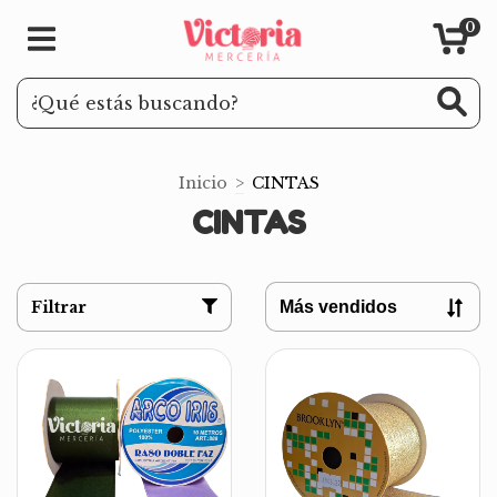
0
Inicio
>
CINTAS
CINTAS
Filtrar