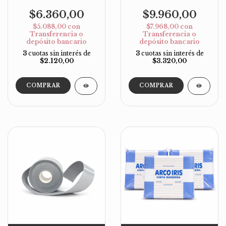
DE 10MM X50MTS
$6.360,00
$9.960,00
$5.088,00
con
$7.968,00
con
Transferencia o
Transferencia o
depósito bancario
depósito bancario
3
cuotas sin interés de
3
cuotas sin interés de
$2.120,00
$3.320,00
COMPRAR