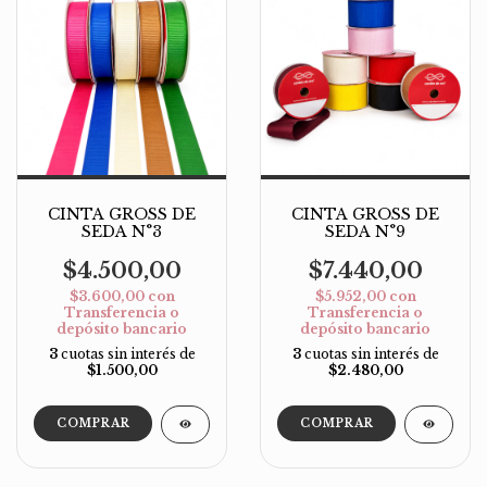
CINTA GROSS DE
CINTA GROSS DE
SEDA N°3
SEDA N°9
$4.500,00
$7.440,00
$3.600,00
con
$5.952,00
con
Transferencia o
Transferencia o
depósito bancario
depósito bancario
3
cuotas sin interés de
3
cuotas sin interés de
$1.500,00
$2.480,00
COMPRAR
COMPRAR