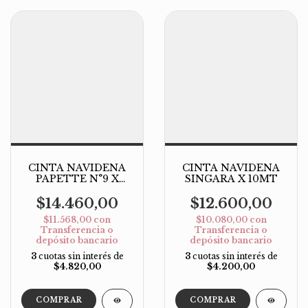
CINTA NAVIDEÑA
CINTA NAVIDEÑA
PAPETTE N°9 X
SINGARA X 10MT
10MT
$14.460,00
$12.600,00
$11.568,00
con
$10.080,00
con
Transferencia o
Transferencia o
depósito bancario
depósito bancario
3
cuotas sin interés de
3
cuotas sin interés de
$4.820,00
$4.200,00
COMPRAR
COMPRAR