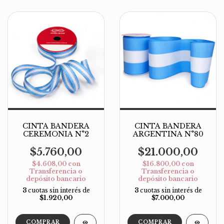
CINTA BANDERA
CINTA BANDERA
CEREMONIA N°2
ARGENTINA N°80
$5.760,00
$21.000,00
$4.608,00
con
$16.800,00
con
Transferencia o
Transferencia o
depósito bancario
depósito bancario
3
cuotas sin interés de
3
cuotas sin interés de
$1.920,00
$7.000,00