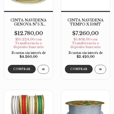
CINTA NAVIDEÑA
CINTA NAVIDEÑA
GENOVA N°5 X
TEMPO X 10MT
10MTS
$12.780,00
$7.260,00
$10.224,00
con
$5.808,00
con
Transferencia o
Transferencia o
depósito bancario
depósito bancario
3
cuotas sin interés de
3
cuotas sin interés de
$4.260,00
$2.420,00
COMPRAR
COMPRAR