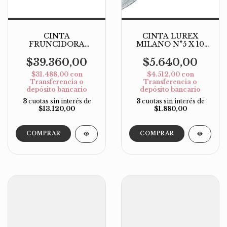
CINTA
CINTA LUREX
FRUNCIDORA
MILANO N°5 X 10
45MM X 50 MTS
MTS
$39.360,00
$5.640,00
$31.488,00
con
$4.512,00
con
Transferencia o
Transferencia o
depósito bancario
depósito bancario
3
cuotas sin interés de
3
cuotas sin interés de
$13.120,00
$1.880,00
COMPRAR