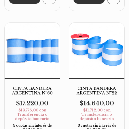
CINTA BANDERA
CINTA BANDERA
ARGENTINA N°60
ARGENTINA N°22
$17.220,00
$14.640,00
$13.776,00
con
$11.712,00
con
Transferencia o
Transferencia o
depósito bancario
depósito bancario
3
cuotas sin interés de
3
cuotas sin interés de