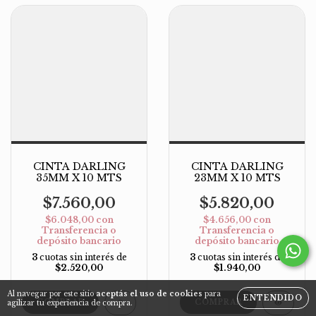
CINTA DARLING
CINTA DARLING
35MM X 10 MTS
23MM X 10 MTS
$7.560,00
$5.820,00
$6.048,00
con
$4.656,00
con
Transferencia o
Transferencia o
depósito bancario
depósito bancario
3
cuotas sin interés de
3
cuotas sin interés de
$2.520,00
$1.940,00
Al navegar por este sitio
aceptás el uso de cookies
para
ENTENDIDO
COMPRAR
COMPRAR
agilizar tu experiencia de compra.