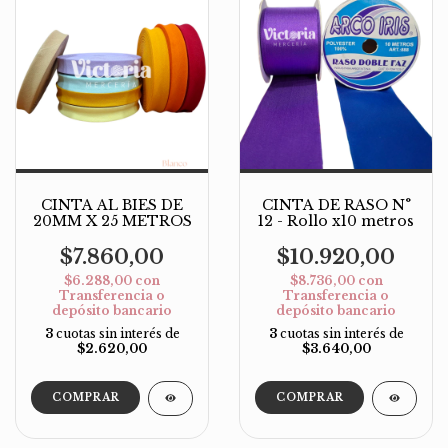
CINTA AL BIES DE
CINTA DE RASO N°
20MM X 25 METROS
12 - Rollo x10 metros
$7.860,00
$10.920,00
$6.288,00
con
$8.736,00
con
Transferencia o
Transferencia o
depósito bancario
depósito bancario
3
cuotas sin interés de
3
cuotas sin interés de
$2.620,00
$3.640,00
COMPRAR
COMPRAR