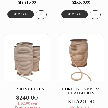
$18.840,00
$25.560,00
CORDON CUERDA
CORDON CAMPERA
DE ALGODON
CRUDO X 100 MTS
$240,00
(Art 66)
$11.520,00
$192,00
con
Transferencia o
$9.216,00
con